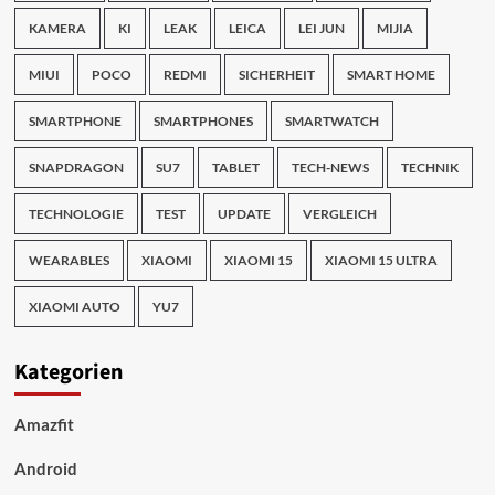
KAMERA
KI
LEAK
LEICA
LEI JUN
MIJIA
MIUI
POCO
REDMI
SICHERHEIT
SMART HOME
SMARTPHONE
SMARTPHONES
SMARTWATCH
SNAPDRAGON
SU7
TABLET
TECH-NEWS
TECHNIK
TECHNOLOGIE
TEST
UPDATE
VERGLEICH
WEARABLES
XIAOMI
XIAOMI 15
XIAOMI 15 ULTRA
XIAOMI AUTO
YU7
Kategorien
Amazfit
Android