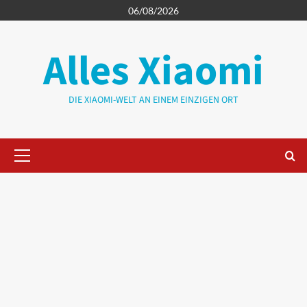
Zum
06/08/2026
Inhalt
springen
Alles Xiaomi
DIE XIAOMI-WELT AN EINEM EINZIGEN ORT
Primäres
Menü