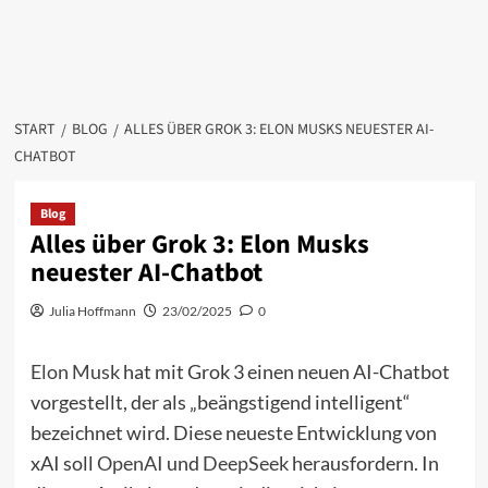
START
BLOG
ALLES ÜBER GROK 3: ELON MUSKS NEUESTER AI-
CHATBOT
Blog
Alles über Grok 3: Elon Musks
neuester AI-Chatbot
Julia Hoffmann
23/02/2025
0
Elon Musk
hat mit Grok 3 einen neuen AI-Chatbot
vorgestellt, der als „beängstigend intelligent“
bezeichnet wird. Diese neueste Entwicklung von
xAI soll
OpenAI
und
DeepSeek
herausfordern. In