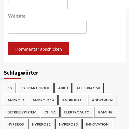
Website
Schlagwörter
5G
5G SMARTPHONE
AKKU
ALLES XIAOMI
ANDROID
ANDROID 14
ANDROID 15
ANDROID 16
BETRIEBSSYSTEM
CHINA
ELEKTROAUTO
GAMING
HYPEROS
HYPEROS 2
HYPEROS 3
INNOVATION