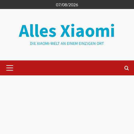
Zum
07/08/2026
Inhalt
springen
Alles Xiaomi
DIE XIAOMI-WELT AN EINEM EINZIGEN ORT
Primäres
Menü