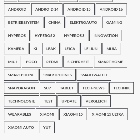
ANDROID
ANDROID 14
ANDROID 15
ANDROID 16
BETRIEBSSYSTEM
CHINA
ELEKTROAUTO
GAMING
HYPEROS
HYPEROS 2
HYPEROS 3
INNOVATION
KAMERA
KI
LEAK
LEICA
LEI JUN
MIJIA
MIUI
POCO
REDMI
SICHERHEIT
SMART HOME
SMARTPHONE
SMARTPHONES
SMARTWATCH
SNAPDRAGON
SU7
TABLET
TECH-NEWS
TECHNIK
TECHNOLOGIE
TEST
UPDATE
VERGLEICH
WEARABLES
XIAOMI
XIAOMI 15
XIAOMI 15 ULTRA
XIAOMI AUTO
YU7