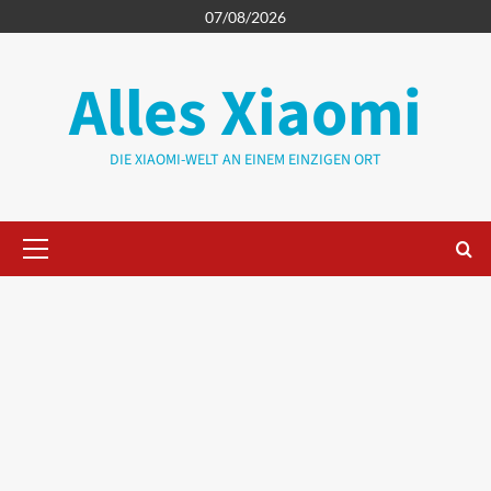
Zum
07/08/2026
Inhalt
springen
Alles Xiaomi
DIE XIAOMI-WELT AN EINEM EINZIGEN ORT
Primäres
Menü