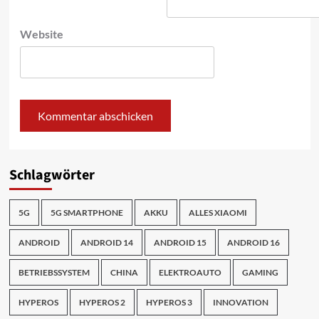
Website
Schlagwörter
5G
5G SMARTPHONE
AKKU
ALLES XIAOMI
ANDROID
ANDROID 14
ANDROID 15
ANDROID 16
BETRIEBSSYSTEM
CHINA
ELEKTROAUTO
GAMING
HYPEROS
HYPEROS 2
HYPEROS 3
INNOVATION