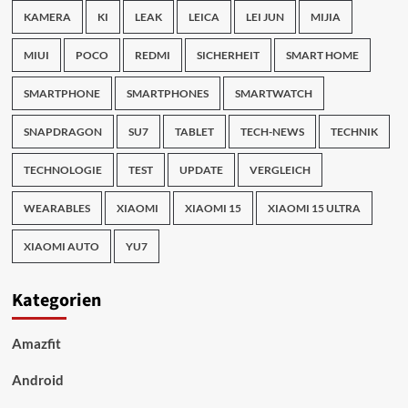
KAMERA
KI
LEAK
LEICA
LEI JUN
MIJIA
MIUI
POCO
REDMI
SICHERHEIT
SMART HOME
SMARTPHONE
SMARTPHONES
SMARTWATCH
SNAPDRAGON
SU7
TABLET
TECH-NEWS
TECHNIK
TECHNOLOGIE
TEST
UPDATE
VERGLEICH
WEARABLES
XIAOMI
XIAOMI 15
XIAOMI 15 ULTRA
XIAOMI AUTO
YU7
Kategorien
Amazfit
Android