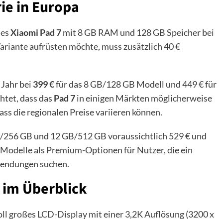
ie in Europa
des
Xiaomi Pad 7
mit 8 GB RAM und 128 GB Speicher bei
ariante aufrüsten möchte, muss zusätzlich 40 €
 Jahr bei
399 €
für das 8 GB/128 GB Modell und 449 € für
htet, dass das
Pad 7
in einigen Märkten möglicherweise
ss die regionalen Preise variieren können.
B/256 GB und 12 GB/512 GB voraussichtlich 529 € und
o-Modelle als Premium-Optionen für Nutzer, die ein
wendungen suchen.
 im Überblick
oll großes LCD-Display mit einer 3,2K Auflösung (3200 x