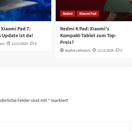
Redmi
Xiaomi Pad
 Xiaomi Pad 7:
Redmi K Pad: Xiaomi’s
 Update ist da!
Kompakt-Tablet zum Top-
Preis?
ann
12/11/2025
0
Sophie Lehmann
11/11/2025
0
derliche Felder sind mit
*
markiert