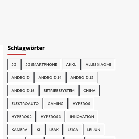
Schlagwörter
5G
5G SMARTPHONE
AKKU
ALLES XIAOMI
ANDROID
ANDROID 14
ANDROID 15
ANDROID 16
BETRIEBSSYSTEM
CHINA
ELEKTROAUTO
GAMING
HYPEROS
HYPEROS 2
HYPEROS 3
INNOVATION
KAMERA
KI
LEAK
LEICA
LEI JUN