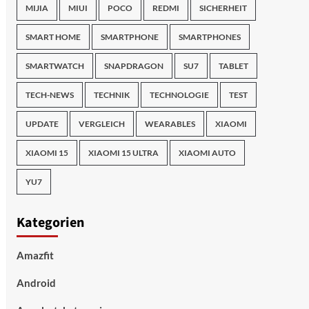
MIJIA
MIUI
POCO
REDMI
SICHERHEIT
SMART HOME
SMARTPHONE
SMARTPHONES
SMARTWATCH
SNAPDRAGON
SU7
TABLET
TECH-NEWS
TECHNIK
TECHNOLOGIE
TEST
UPDATE
VERGLEICH
WEARABLES
XIAOMI
XIAOMI 15
XIAOMI 15 ULTRA
XIAOMI AUTO
YU7
Kategorien
Amazfit
Android