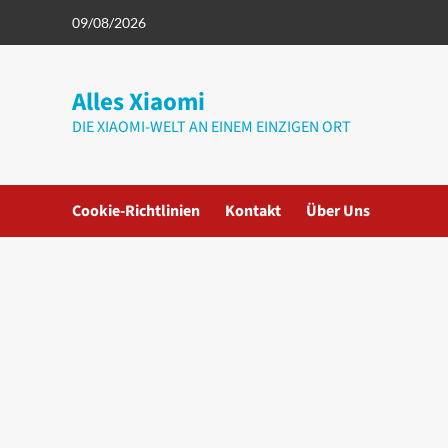
Zum
09/08/2026
Inhalt
springen
Alles Xiaomi
DIE XIAOMI-WELT AN EINEM EINZIGEN ORT
Cookie-Richtlinien
Kontakt
Über Uns