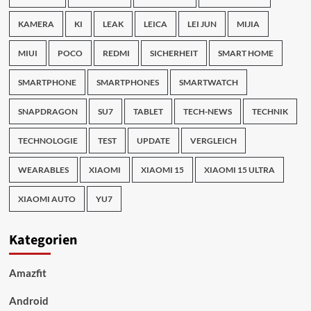
KAMERA
KI
LEAK
LEICA
LEI JUN
MIJIA
MIUI
POCO
REDMI
SICHERHEIT
SMART HOME
SMARTPHONE
SMARTPHONES
SMARTWATCH
SNAPDRAGON
SU7
TABLET
TECH-NEWS
TECHNIK
TECHNOLOGIE
TEST
UPDATE
VERGLEICH
WEARABLES
XIAOMI
XIAOMI 15
XIAOMI 15 ULTRA
XIAOMI AUTO
YU7
Kategorien
Amazfit
Android