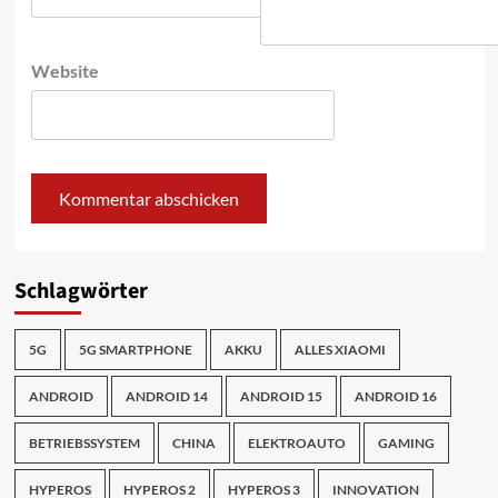
Website
Schlagwörter
5G
5G SMARTPHONE
AKKU
ALLES XIAOMI
ANDROID
ANDROID 14
ANDROID 15
ANDROID 16
BETRIEBSSYSTEM
CHINA
ELEKTROAUTO
GAMING
HYPEROS
HYPEROS 2
HYPEROS 3
INNOVATION