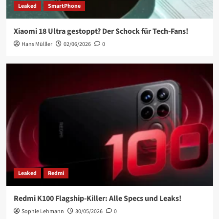
Leaked
SmartPhone
Xiaomi 18 Ultra gestoppt? Der Schock für Tech-Fans!
Hans Mülller
02/06/2026
0
Leaked
Redmi
Redmi K100 Flagship-Killer: Alle Specs und Leaks!
Sophie Lehmann
30/05/2026
0