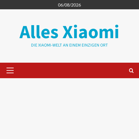
Zum
06/08/2026
Inhalt
springen
Alles Xiaomi
DIE XIAOMI-WELT AN EINEM EINZIGEN ORT
Primäres
Menü