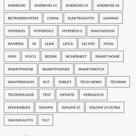
ANDROID
ANDROID 14
ANDROID 15
ANDROID 16
BETRIEBSSYSTEM
CHINA
ELEKTROAUTO
GAMING
HYPEROS
HYPEROS 2
HYPEROS 3
INNOVATION
KAMERA
KI
LEAK
LEICA
LEI JUN
MIJIA
MIUI
POCO
REDMI
SICHERHEIT
SMART HOME
SMARTPHONE
SMARTPHONES
SMARTWATCH
SNAPDRAGON
SU7
TABLET
TECH-NEWS
TECHNIK
TECHNOLOGIE
TEST
UPDATE
VERGLEICH
WEARABLES
XIAOMI
XIAOMI 15
XIAOMI 15 ULTRA
XIAOMI AUTO
YU7