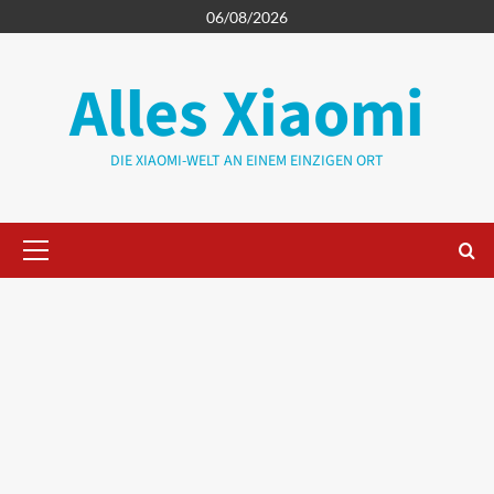
Zum
06/08/2026
Inhalt
springen
Alles Xiaomi
DIE XIAOMI-WELT AN EINEM EINZIGEN ORT
Primäres
Menü