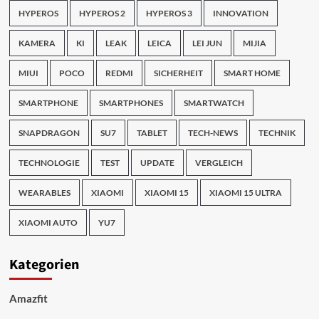
HYPEROS
HYPEROS 2
HYPEROS 3
INNOVATION
KAMERA
KI
LEAK
LEICA
LEI JUN
MIJIA
MIUI
POCO
REDMI
SICHERHEIT
SMART HOME
SMARTPHONE
SMARTPHONES
SMARTWATCH
SNAPDRAGON
SU7
TABLET
TECH-NEWS
TECHNIK
TECHNOLOGIE
TEST
UPDATE
VERGLEICH
WEARABLES
XIAOMI
XIAOMI 15
XIAOMI 15 ULTRA
XIAOMI AUTO
YU7
Kategorien
Amazfit