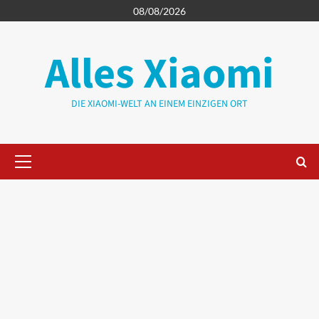
Zum
08/08/2026
Inhalt
springen
Alles Xiaomi
DIE XIAOMI-WELT AN EINEM EINZIGEN ORT
Primäres
Menü