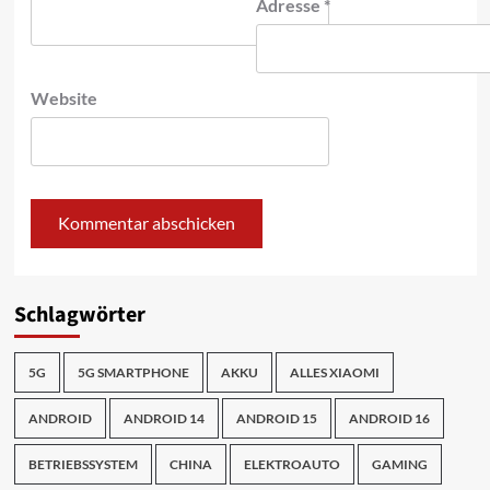
Adresse
*
Website
Schlagwörter
5G
5G SMARTPHONE
AKKU
ALLES XIAOMI
ANDROID
ANDROID 14
ANDROID 15
ANDROID 16
BETRIEBSSYSTEM
CHINA
ELEKTROAUTO
GAMING