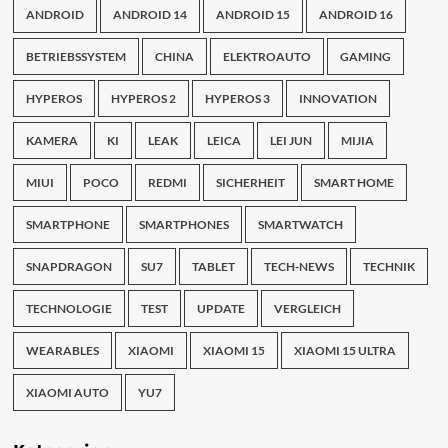
ANDROID
ANDROID 14
ANDROID 15
ANDROID 16
BETRIEBSSYSTEM
CHINA
ELEKTROAUTO
GAMING
HYPEROS
HYPEROS 2
HYPEROS 3
INNOVATION
KAMERA
KI
LEAK
LEICA
LEI JUN
MIJIA
MIUI
POCO
REDMI
SICHERHEIT
SMART HOME
SMARTPHONE
SMARTPHONES
SMARTWATCH
SNAPDRAGON
SU7
TABLET
TECH-NEWS
TECHNIK
TECHNOLOGIE
TEST
UPDATE
VERGLEICH
WEARABLES
XIAOMI
XIAOMI 15
XIAOMI 15 ULTRA
XIAOMI AUTO
YU7