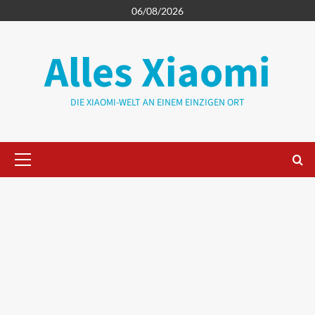
Zum
06/08/2026
Inhalt
springen
Alles Xiaomi
DIE XIAOMI-WELT AN EINEM EINZIGEN ORT
Primäres
Menü