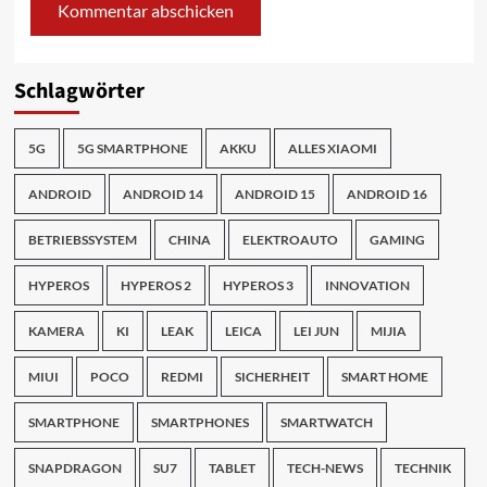
Schlagwörter
5G
5G SMARTPHONE
AKKU
ALLES XIAOMI
ANDROID
ANDROID 14
ANDROID 15
ANDROID 16
BETRIEBSSYSTEM
CHINA
ELEKTROAUTO
GAMING
HYPEROS
HYPEROS 2
HYPEROS 3
INNOVATION
KAMERA
KI
LEAK
LEICA
LEI JUN
MIJIA
MIUI
POCO
REDMI
SICHERHEIT
SMART HOME
SMARTPHONE
SMARTPHONES
SMARTWATCH
SNAPDRAGON
SU7
TABLET
TECH-NEWS
TECHNIK