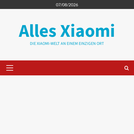
Zum
07/08/2026
Inhalt
springen
Alles Xiaomi
DIE XIAOMI-WELT AN EINEM EINZIGEN ORT
Primäres
Menü