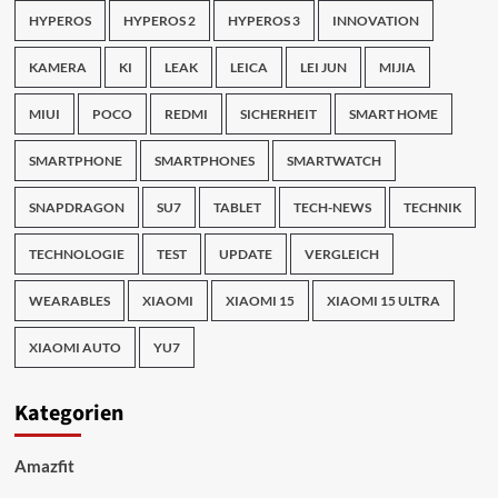
HYPEROS
HYPEROS 2
HYPEROS 3
INNOVATION
KAMERA
KI
LEAK
LEICA
LEI JUN
MIJIA
MIUI
POCO
REDMI
SICHERHEIT
SMART HOME
SMARTPHONE
SMARTPHONES
SMARTWATCH
SNAPDRAGON
SU7
TABLET
TECH-NEWS
TECHNIK
TECHNOLOGIE
TEST
UPDATE
VERGLEICH
WEARABLES
XIAOMI
XIAOMI 15
XIAOMI 15 ULTRA
XIAOMI AUTO
YU7
Kategorien
Amazfit