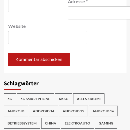
Adresse
*
Website
Schlagwörter
5G
5G SMARTPHONE
AKKU
ALLES XIAOMI
ANDROID
ANDROID 14
ANDROID 15
ANDROID 16
BETRIEBSSYSTEM
CHINA
ELEKTROAUTO
GAMING