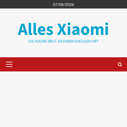
Zum
07/08/2026
Inhalt
springen
Alles Xiaomi
DIE XIAOMI-WELT AN EINEM EINZIGEN ORT
Primäres
Menü