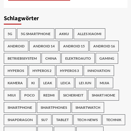
Schlagwörter
5G
5G SMARTPHONE
AKKU
ALLES XIAOMI
ANDROID
ANDROID 14
ANDROID 15
ANDROID 16
BETRIEBSSYSTEM
CHINA
ELEKTROAUTO
GAMING
HYPEROS
HYPEROS 2
HYPEROS 3
INNOVATION
KAMERA
KI
LEAK
LEICA
LEI JUN
MIJIA
MIUI
POCO
REDMI
SICHERHEIT
SMART HOME
SMARTPHONE
SMARTPHONES
SMARTWATCH
SNAPDRAGON
SU7
TABLET
TECH-NEWS
TECHNIK