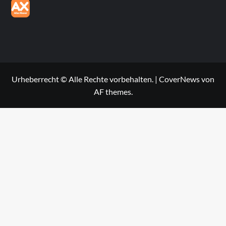
Urheberrecht © Alle Rechte vorbehalten.
|
CoverNews
von
AF themes.