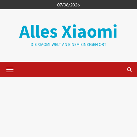
Zum
07/08/2026
Inhalt
springen
Alles Xiaomi
DIE XIAOMI-WELT AN EINEM EINZIGEN ORT
Primäres
Menü