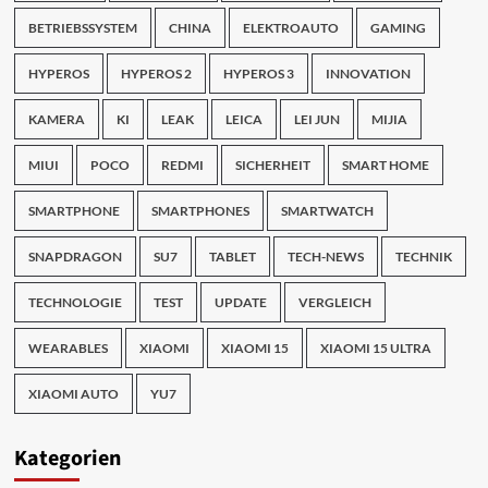
BETRIEBSSYSTEM
CHINA
ELEKTROAUTO
GAMING
HYPEROS
HYPEROS 2
HYPEROS 3
INNOVATION
KAMERA
KI
LEAK
LEICA
LEI JUN
MIJIA
MIUI
POCO
REDMI
SICHERHEIT
SMART HOME
SMARTPHONE
SMARTPHONES
SMARTWATCH
SNAPDRAGON
SU7
TABLET
TECH-NEWS
TECHNIK
TECHNOLOGIE
TEST
UPDATE
VERGLEICH
WEARABLES
XIAOMI
XIAOMI 15
XIAOMI 15 ULTRA
XIAOMI AUTO
YU7
Kategorien