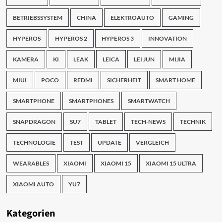
BETRIEBSSYSTEM
CHINA
ELEKTROAUTO
GAMING
HYPEROS
HYPEROS 2
HYPEROS 3
INNOVATION
KAMERA
KI
LEAK
LEICA
LEI JUN
MIJIA
MIUI
POCO
REDMI
SICHERHEIT
SMART HOME
SMARTPHONE
SMARTPHONES
SMARTWATCH
SNAPDRAGON
SU7
TABLET
TECH-NEWS
TECHNIK
TECHNOLOGIE
TEST
UPDATE
VERGLEICH
WEARABLES
XIAOMI
XIAOMI 15
XIAOMI 15 ULTRA
XIAOMI AUTO
YU7
Kategorien