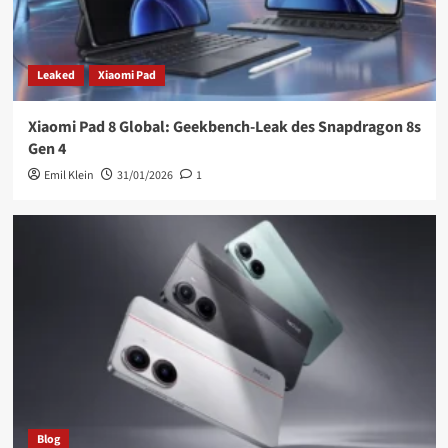
Leaked
Xiaomi Pad
Xiaomi Pad 8 Global: Geekbench-Leak des Snapdragon 8s
Gen 4
Emil Klein
31/01/2026
1
Blog