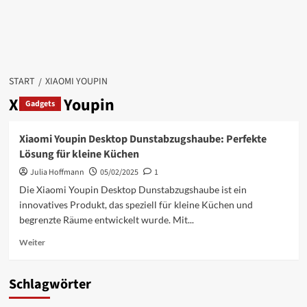
START
XIAOMI YOUPIN
Xiaomi Youpin
Gadgets
Xiaomi Youpin Desktop Dunstabzugshaube: Perfekte
Lösung für kleine Küchen
Julia Hoffmann
05/02/2025
1
Die Xiaomi Youpin Desktop Dunstabzugshaube ist ein
innovatives Produkt, das speziell für kleine Küchen und
begrenzte Räume entwickelt wurde. Mit...
Mehr
Weiter
Informationen
über
Xiaomi
Schlagwörter
Youpin
Desktop