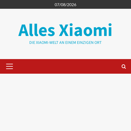
Zum
07/08/2026
Inhalt
springen
Alles Xiaomi
DIE XIAOMI-WELT AN EINEM EINZIGEN ORT
Primäres
Menü