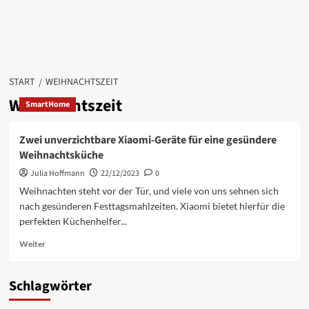
START
WEIHNACHTSZEIT
Weihnachtszeit
SmartHome
Zwei unverzichtbare Xiaomi-Geräte für eine gesündere
Weihnachtsküche
Julia Hoffmann
22/12/2023
0
Weihnachten steht vor der Tür, und viele von uns sehnen sich
nach gesünderen Festtagsmahlzeiten. Xiaomi bietet hierfür die
perfekten Küchenhelfer...
Mehr
Weiter
Informationen
über
Zwei
Schlagwörter
unverzichtbare
Xiaomi-