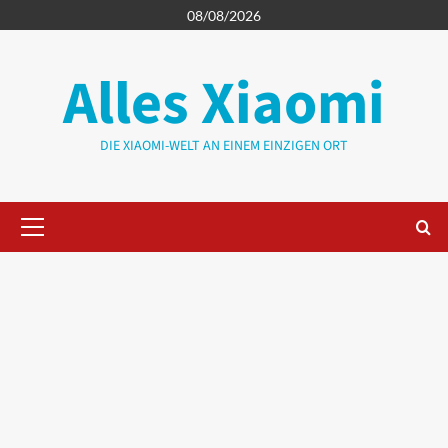
Zum
08/08/2026
Inhalt
springen
Alles Xiaomi
DIE XIAOMI-WELT AN EINEM EINZIGEN ORT
Primäres
Menü