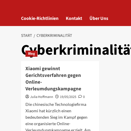
Cookie-Richtlinien
Kontakt
Über Uns
START
CYBERKRIMINALITÄT
Cyberkriminalitä
Blog
Xiaomi gewinnt
Gerichtsverfahren gegen
Online-
Verleumdungskampagne
Julia Hoffmann
19/05/2025
0
Die chinesische Technologiefirma
Xiaomi hat kürzlich einen
bedeutenden Sieg im Kampf gegen
eine organisierte Online-
Verleumdungskampagne erzielt. Am