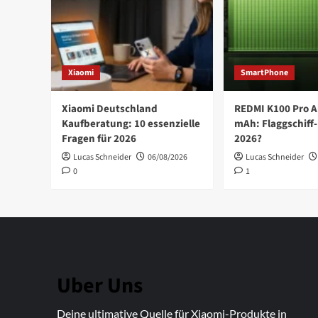
Xiaomi
SmartPhone
Xiaomi Deutschland
REDMI K100 Pro A
Kaufberatung: 10 essenzielle
mAh: Flaggschiff-
Fragen für 2026
2026?
Lucas Schneider
06/08/2026
Lucas Schneider
0
1
Uber Uns
Deine ultimative Quelle für Xiaomi-Produkte in