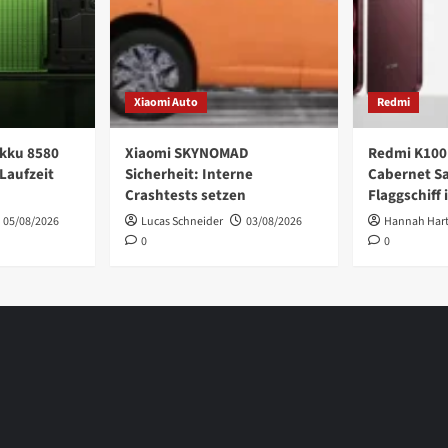
Xiaomi Auto
Redmi
kku 8580
Xiaomi SKYNOMAD
Redmi K100
Laufzeit
Sicherheit: Interne
Cabernet S
Crashtests setzen
Flaggschiff 
05/08/2026
Lucas Schneider
03/08/2026
Hannah Har
0
0