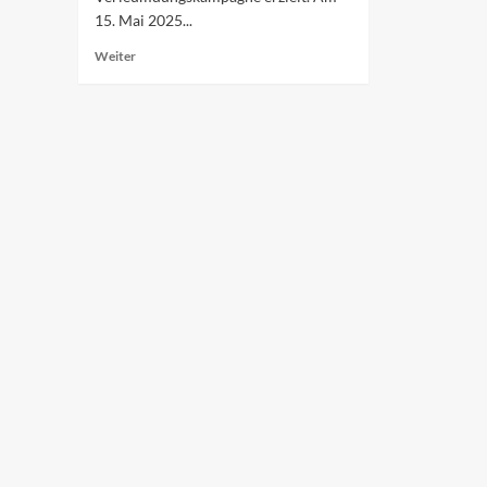
15. Mai 2025...
Mehr
Weiter
Informationen
über
Xiaomi
gewinnt
Gerichtsverfahren
gegen
Online-
Verleumdungskampagne