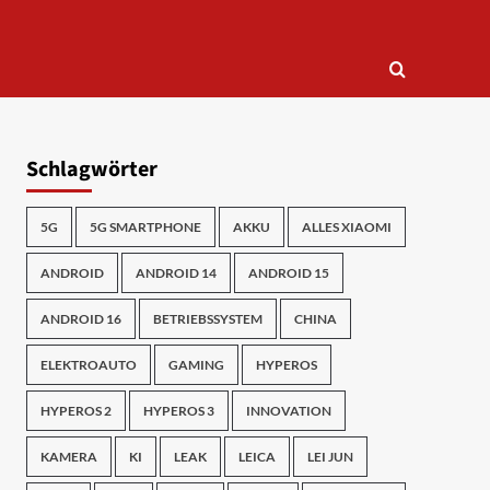
Schlagwörter
5G
5G SMARTPHONE
AKKU
ALLES XIAOMI
ANDROID
ANDROID 14
ANDROID 15
ANDROID 16
BETRIEBSSYSTEM
CHINA
ELEKTROAUTO
GAMING
HYPEROS
HYPEROS 2
HYPEROS 3
INNOVATION
KAMERA
KI
LEAK
LEICA
LEI JUN