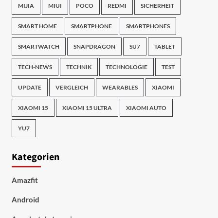
MIJIA
MIUI
POCO
REDMI
SICHERHEIT
SMART HOME
SMARTPHONE
SMARTPHONES
SMARTWATCH
SNAPDRAGON
SU7
TABLET
TECH-NEWS
TECHNIK
TECHNOLOGIE
TEST
UPDATE
VERGLEICH
WEARABLES
XIAOMI
XIAOMI 15
XIAOMI 15 ULTRA
XIAOMI AUTO
YU7
Kategorien
Amazfit
Android