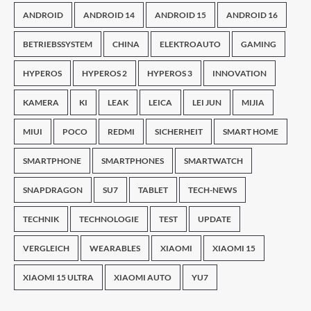
ANDROID
ANDROID 14
ANDROID 15
ANDROID 16
BETRIEBSSYSTEM
CHINA
ELEKTROAUTO
GAMING
HYPEROS
HYPEROS 2
HYPEROS 3
INNOVATION
KAMERA
KI
LEAK
LEICA
LEI JUN
MIJIA
MIUI
POCO
REDMI
SICHERHEIT
SMART HOME
SMARTPHONE
SMARTPHONES
SMARTWATCH
SNAPDRAGON
SU7
TABLET
TECH-NEWS
TECHNIK
TECHNOLOGIE
TEST
UPDATE
VERGLEICH
WEARABLES
XIAOMI
XIAOMI 15
XIAOMI 15 ULTRA
XIAOMI AUTO
YU7