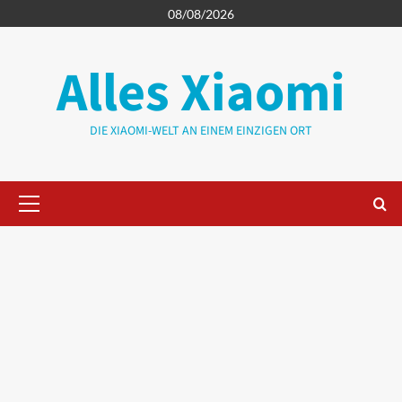
Zum
08/08/2026
Inhalt
springen
Alles Xiaomi
DIE XIAOMI-WELT AN EINEM EINZIGEN ORT
Primäres
Menü