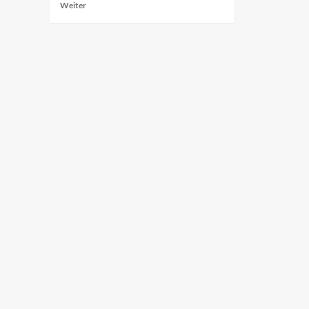
Mehr
Weiter
Informationen
über
Vivo
X100
Ultra
vs
Xiaomi
14
Ultra:
Der
Kampf
der
chinesischen
Premium-
Flaggschiffe