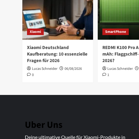
Xiaomi
SmartPhone
Xiaomi Deutschland
REDMI K100 Pro A
Kaufberatung: 10 essenzielle
mAh: Flaggschiff-
Fragen für 2026
2026?
Lucas Schneider
06/08/2026
Lucas Schneider
0
1
Uber Uns
Deine ultimative Quelle für Xiaomi-Produkte in