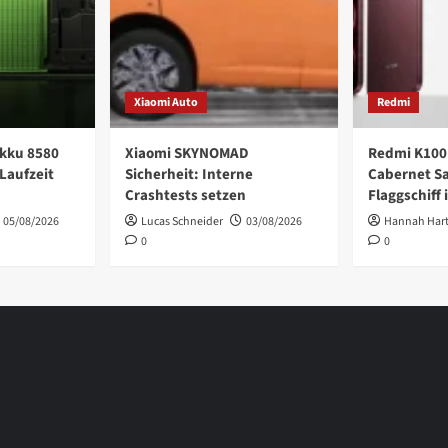
Xiaomi Auto
Redmi
kku 8580
Xiaomi SKYNOMAD
Redmi K100
Laufzeit
Sicherheit: Interne
Cabernet S
Crashtests setzen
Flaggschiff 
05/08/2026
Lucas Schneider
03/08/2026
Hannah Har
0
0