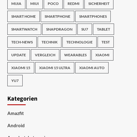
MIJIA
MIUI
POCO
REDMI
SICHERHEIT
SMART HOME
SMARTPHONE
SMARTPHONES
SMARTWATCH
SNAPDRAGON
SU7
TABLET
TECH-NEWS
TECHNIK
TECHNOLOGIE
TEST
UPDATE
VERGLEICH
WEARABLES
XIAOMI
XIAOMI 15
XIAOMI 15 ULTRA
XIAOMI AUTO
YU7
Kategorien
Amazfit
Android