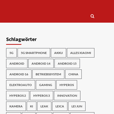
Schlagwörter
5G
5G SMARTPHONE
AKKU
ALLES XIAOMI
ANDROID
ANDROID 14
ANDROID 15
ANDROID 16
BETRIEBSSYSTEM
CHINA
ELEKTROAUTO
GAMING
HYPEROS
HYPEROS 2
HYPEROS 3
INNOVATION
KAMERA
KI
LEAK
LEICA
LEI JUN