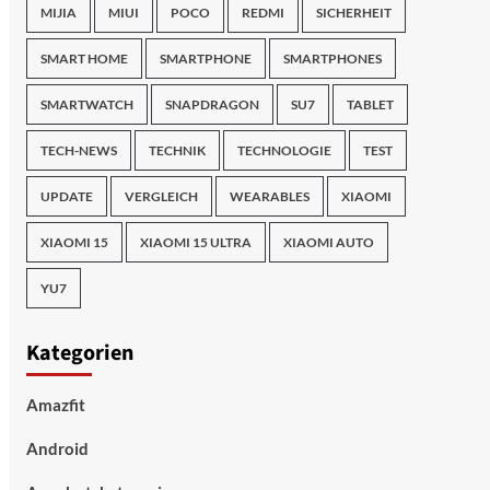
MIJIA
MIUI
POCO
REDMI
SICHERHEIT
SMART HOME
SMARTPHONE
SMARTPHONES
SMARTWATCH
SNAPDRAGON
SU7
TABLET
TECH-NEWS
TECHNIK
TECHNOLOGIE
TEST
UPDATE
VERGLEICH
WEARABLES
XIAOMI
XIAOMI 15
XIAOMI 15 ULTRA
XIAOMI AUTO
YU7
Kategorien
Amazfit
Android