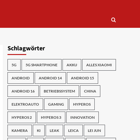
Schlagwörter
5G
5G SMARTPHONE
AKKU
ALLES XIAOMI
ANDROID
ANDROID 14
ANDROID 15
ANDROID 16
BETRIEBSSYSTEM
CHINA
ELEKTROAUTO
GAMING
HYPEROS
HYPEROS 2
HYPEROS 3
INNOVATION
KAMERA
KI
LEAK
LEICA
LEI JUN