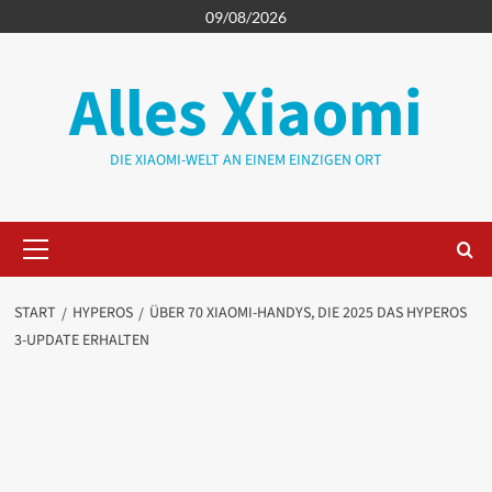
Zum
09/08/2026
Inhalt
springen
Alles Xiaomi
DIE XIAOMI-WELT AN EINEM EINZIGEN ORT
Primäres
Menü
START
HYPEROS
ÜBER 70 XIAOMI-HANDYS, DIE 2025 DAS HYPEROS
3-UPDATE ERHALTEN