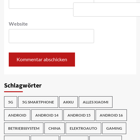
Website
Schlagwörter
5G
5G SMARTPHONE
AKKU
ALLES XIAOMI
ANDROID
ANDROID 14
ANDROID 15
ANDROID 16
BETRIEBSSYSTEM
CHINA
ELEKTROAUTO
GAMING