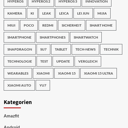
HYPEROS
HYPEROS 2
HYPEROS 3
INNOVATION
KAMERA
KI
LEAK
LEICA
LEI JUN
MIJIA
MIUI
POCO
REDMI
SICHERHEIT
SMART HOME
SMARTPHONE
SMARTPHONES
SMARTWATCH
SNAPDRAGON
SU7
TABLET
TECH-NEWS
TECHNIK
TECHNOLOGIE
TEST
UPDATE
VERGLEICH
WEARABLES
XIAOMI
XIAOMI 15
XIAOMI 15 ULTRA
XIAOMI AUTO
YU7
Kategorien
Amazfit
Android