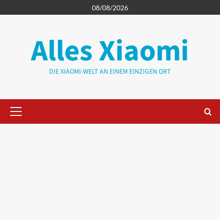
Zum
08/08/2026
Inhalt
springen
Alles Xiaomi
DIE XIAOMI-WELT AN EINEM EINZIGEN ORT
Primäres
Menü