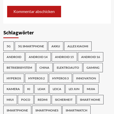
Schlagwörter
5G
5G SMARTPHONE
AKKU
ALLES XIAOMI
ANDROID
ANDROID 14
ANDROID 15
ANDROID 16
BETRIEBSSYSTEM
CHINA
ELEKTROAUTO
GAMING
HYPEROS
HYPEROS 2
HYPEROS 3
INNOVATION
KAMERA
KI
LEAK
LEICA
LEI JUN
MIJIA
MIUI
POCO
REDMI
SICHERHEIT
SMART HOME
SMARTPHONE
SMARTPHONES
SMARTWATCH