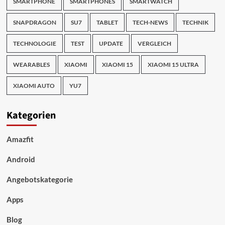
SMARTPHONE
SMARTPHONES
SMARTWATCH
SNAPDRAGON
SU7
TABLET
TECH-NEWS
TECHNIK
TECHNOLOGIE
TEST
UPDATE
VERGLEICH
WEARABLES
XIAOMI
XIAOMI 15
XIAOMI 15 ULTRA
XIAOMI AUTO
YU7
Kategorien
Amazfit
Android
Angebotskategorie
Apps
Blog