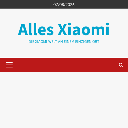
Zum
07/08/2026
Inhalt
springen
Alles Xiaomi
DIE XIAOMI-WELT AN EINEM EINZIGEN ORT
Primäres
Menü