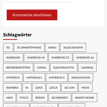
Schlagwörter
5G
5G SMARTPHONE
AKKU
ALLES XIAOMI
ANDROID
ANDROID 14
ANDROID 15
ANDROID 16
BETRIEBSSYSTEM
CHINA
ELEKTROAUTO
GAMING
HYPEROS
HYPEROS 2
HYPEROS 3
INNOVATION
KAMERA
KI
LEAK
LEICA
LEI JUN
MIJIA
MIUI
POCO
REDMI
SICHERHEIT
SMART HOME