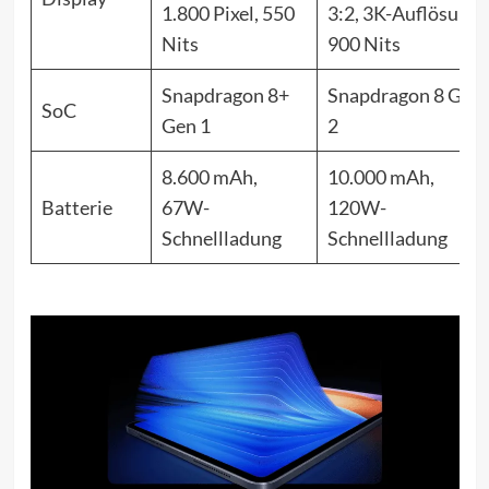
1.800 Pixel, 550
3:2, 3K-Auflösung,
Nits
900 Nits
Snapdragon 8+
Snapdragon 8 Gen
SoC
Gen 1
2
8.600 mAh,
10.000 mAh,
Batterie
67W-
120W-
Schnellladung
Schnellladung