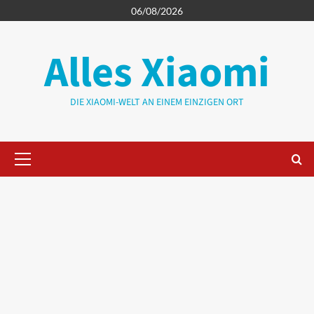
Zum
06/08/2026
Inhalt
springen
Alles Xiaomi
DIE XIAOMI-WELT AN EINEM EINZIGEN ORT
Primäres
Menü