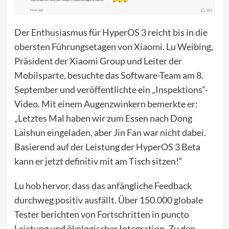
Der Enthusiasmus für HyperOS 3 reicht bis in die
obersten Führungsetagen von Xiaomi. Lu Weibing,
Präsident der Xiaomi Group und Leiter der
Mobilsparte, besuchte das Software-Team am 8.
September und veröffentlichte ein „Inspektions“-
Video. Mit einem Augenzwinkern bemerkte er:
„Letztes Mal haben wir zum Essen nach Dong
Laishun eingeladen, aber Jin Fan war nicht dabei.
Basierend auf der Leistung der HyperOS 3 Beta
kann er jetzt definitiv mit am Tisch sitzen!“
Lu hob hervor, dass das anfängliche Feedback
durchweg positiv ausfällt. Über 150.000 globale
Tester berichten von Fortschritten in puncto
Leistung und ökologischer Integration. Zu den