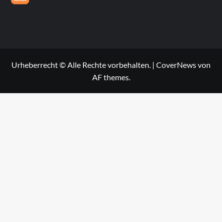
Urheberrecht © Alle Rechte vorbehalten.
|
CoverNews
von
AF themes.