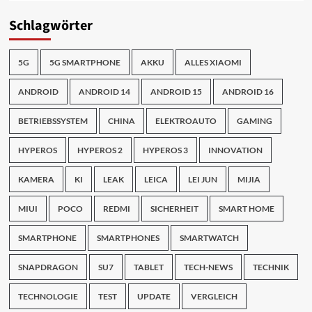
Schlagwörter
5G
5G SMARTPHONE
AKKU
ALLES XIAOMI
ANDROID
ANDROID 14
ANDROID 15
ANDROID 16
BETRIEBSSYSTEM
CHINA
ELEKTROAUTO
GAMING
HYPEROS
HYPEROS 2
HYPEROS 3
INNOVATION
KAMERA
KI
LEAK
LEICA
LEI JUN
MIJIA
MIUI
POCO
REDMI
SICHERHEIT
SMART HOME
SMARTPHONE
SMARTPHONES
SMARTWATCH
SNAPDRAGON
SU7
TABLET
TECH-NEWS
TECHNIK
TECHNOLOGIE
TEST
UPDATE
VERGLEICH