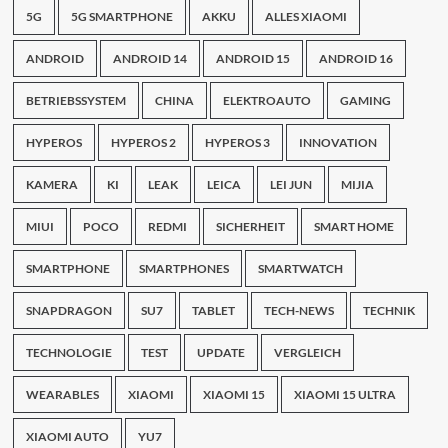
5G
5G SMARTPHONE
AKKU
ALLES XIAOMI
ANDROID
ANDROID 14
ANDROID 15
ANDROID 16
BETRIEBSSYSTEM
CHINA
ELEKTROAUTO
GAMING
HYPEROS
HYPEROS 2
HYPEROS 3
INNOVATION
KAMERA
KI
LEAK
LEICA
LEI JUN
MIJIA
MIUI
POCO
REDMI
SICHERHEIT
SMART HOME
SMARTPHONE
SMARTPHONES
SMARTWATCH
SNAPDRAGON
SU7
TABLET
TECH-NEWS
TECHNIK
TECHNOLOGIE
TEST
UPDATE
VERGLEICH
WEARABLES
XIAOMI
XIAOMI 15
XIAOMI 15 ULTRA
XIAOMI AUTO
YU7