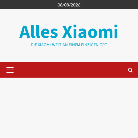
Zum
08/08/2026
Inhalt
springen
Alles Xiaomi
DIE XIAOMI-WELT AN EINEM EINZIGEN ORT
Primäres
Menü