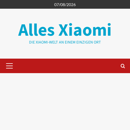
Zum
07/08/2026
Inhalt
springen
Alles Xiaomi
DIE XIAOMI-WELT AN EINEM EINZIGEN ORT
Primäres
Menü