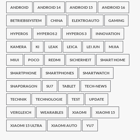
ANDROID
ANDROID 14
ANDROID 15
ANDROID 16
BETRIEBSSYSTEM
CHINA
ELEKTROAUTO
GAMING
HYPEROS
HYPEROS 2
HYPEROS 3
INNOVATION
KAMERA
KI
LEAK
LEICA
LEI JUN
MIJIA
MIUI
POCO
REDMI
SICHERHEIT
SMART HOME
SMARTPHONE
SMARTPHONES
SMARTWATCH
SNAPDRAGON
SU7
TABLET
TECH-NEWS
TECHNIK
TECHNOLOGIE
TEST
UPDATE
VERGLEICH
WEARABLES
XIAOMI
XIAOMI 15
XIAOMI 15 ULTRA
XIAOMI AUTO
YU7