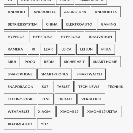
September
2024
ANDROID
ANDROID 14
ANDROID 15
ANDROID 16
Update
BETRIEBSSYSTEM
CHINA
ELEKTROAUTO
GAMING
HYPEROS
HYPEROS 2
HYPEROS 3
INNOVATION
KAMERA
KI
LEAK
LEICA
LEI JUN
MIJIA
MIUI
POCO
REDMI
SICHERHEIT
SMART HOME
SMARTPHONE
SMARTPHONES
SMARTWATCH
SNAPDRAGON
SU7
TABLET
TECH-NEWS
TECHNIK
TECHNOLOGIE
TEST
UPDATE
VERGLEICH
WEARABLES
XIAOMI
XIAOMI 15
XIAOMI 15 ULTRA
XIAOMI AUTO
YU7