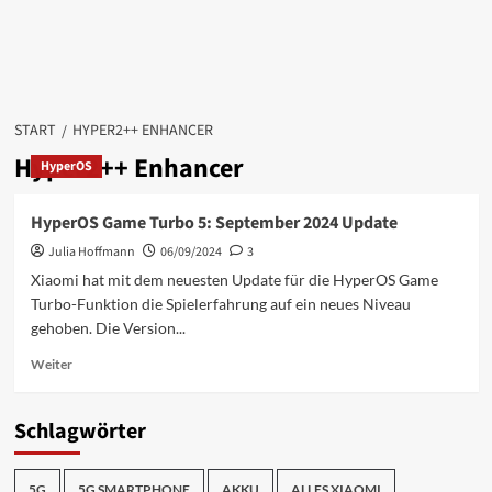
START
HYPER2++ ENHANCER
Hyper2++ Enhancer
HyperOS
HyperOS Game Turbo 5: September 2024 Update
Julia Hoffmann
06/09/2024
3
Xiaomi hat mit dem neuesten Update für die HyperOS Game
Turbo-Funktion die Spielerfahrung auf ein neues Niveau
gehoben. Die Version...
Mehr
Weiter
Informationen
über
HyperOS
Schlagwörter
Game
Turbo
5:
5G
5G SMARTPHONE
AKKU
ALLES XIAOMI