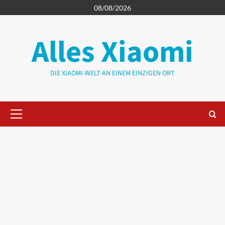
Zum
08/08/2026
Inhalt
springen
Alles Xiaomi
DIE XIAOMI-WELT AN EINEM EINZIGEN ORT
Primäres
Menü