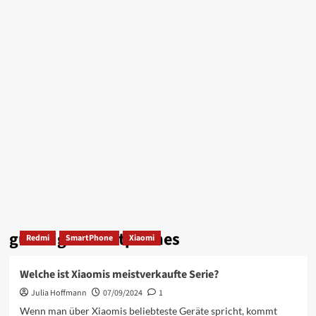
günstige Smartphones
Redmi
SmartPhone
Xiaomi
Welche ist Xiaomis meistverkaufte Serie?
Julia Hoffmann
07/09/2024
1
Wenn man über Xiaomis beliebteste Geräte spricht, kommt