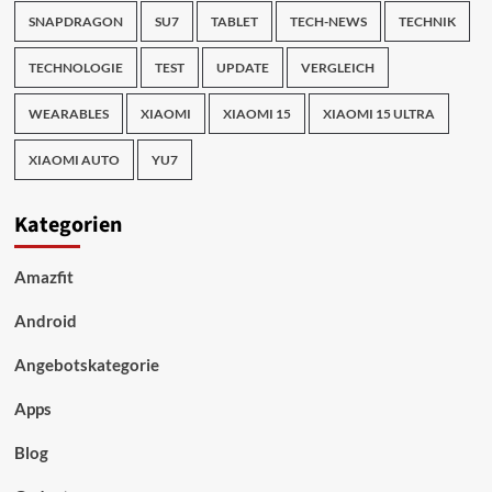
SNAPDRAGON
SU7
TABLET
TECH-NEWS
TECHNIK
TECHNOLOGIE
TEST
UPDATE
VERGLEICH
WEARABLES
XIAOMI
XIAOMI 15
XIAOMI 15 ULTRA
XIAOMI AUTO
YU7
Kategorien
Amazfit
Android
Angebotskategorie
Apps
Blog