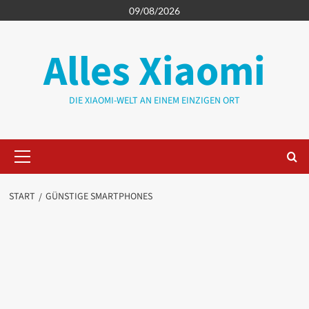
Zum
09/08/2026
Inhalt
springen
Alles Xiaomi
DIE XIAOMI-WELT AN EINEM EINZIGEN ORT
Primäres
Menü
START
GÜNSTIGE SMARTPHONES