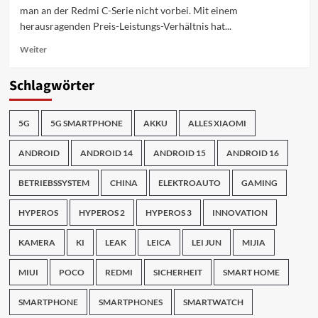
man an der Redmi C-Serie nicht vorbei. Mit einem
herausragenden Preis-Leistungs-Verhältnis hat...
Mehr
Weiter
Informationen
über
Schlagwörter
Welche
ist
Xiaomis
5G
5G SMARTPHONE
AKKU
ALLES XIAOMI
meistverkaufte
Serie?
ANDROID
ANDROID 14
ANDROID 15
ANDROID 16
BETRIEBSSYSTEM
CHINA
ELEKTROAUTO
GAMING
HYPEROS
HYPEROS 2
HYPEROS 3
INNOVATION
KAMERA
KI
LEAK
LEICA
LEI JUN
MIJIA
MIUI
POCO
REDMI
SICHERHEIT
SMART HOME
SMARTPHONE
SMARTPHONES
SMARTWATCH