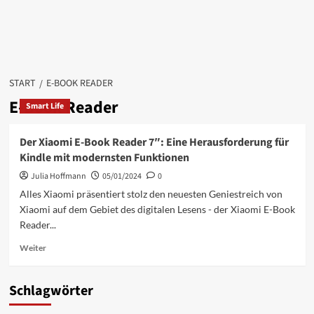
START
E-BOOK READER
E-Book Reader
Smart Life
Der Xiaomi E-Book Reader 7″: Eine Herausforderung für
Kindle mit modernsten Funktionen
Julia Hoffmann
05/01/2024
0
Alles Xiaomi präsentiert stolz den neuesten Geniestreich von
Xiaomi auf dem Gebiet des digitalen Lesens - der Xiaomi E-Book
Reader...
Mehr
Weiter
Informationen
über
Der
Schlagwörter
Xiaomi
E-