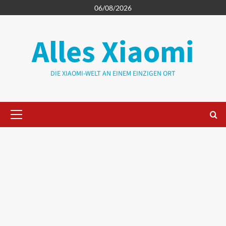
Zum
06/08/2026
Inhalt
springen
Alles Xiaomi
DIE XIAOMI-WELT AN EINEM EINZIGEN ORT
Primäres
Menü