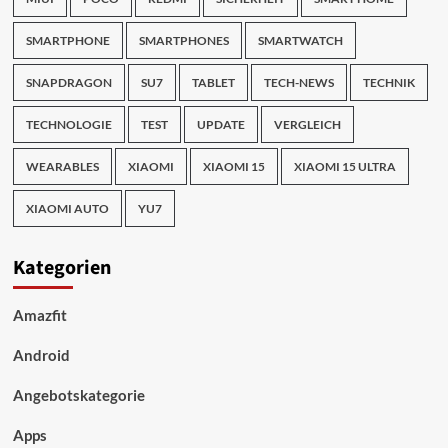
SMARTPHONE
SMARTPHONES
SMARTWATCH
SNAPDRAGON
SU7
TABLET
TECH-NEWS
TECHNIK
TECHNOLOGIE
TEST
UPDATE
VERGLEICH
WEARABLES
XIAOMI
XIAOMI 15
XIAOMI 15 ULTRA
XIAOMI AUTO
YU7
Kategorien
Amazfit
Android
Angebotskategorie
Apps