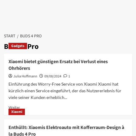
START
BUDS 4 PRO
Buds 4 Pro
Gadgets
Xiaomi bietet günstigen Ersatz bei Verlust eines
Ohrhörers
Julia Hoffmann
09/08/2024
1
Einführung des Worry-Free Service von Xiaomi Xiaomi hat
kürzlich einen Service eingeführt, der das Nutzererlebnis für
viele seiner Kunden erheblich...
Mehr
Weiter
Xiaomi
Informationen
über
Xiaomi
Enthüllt: Xiaomis Elektroauto mit Kofferraum-Design à
bietet
la Buds 4 Pro
günstigen