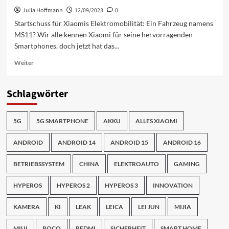
Ersatz
Julia Hoffmann
12/09/2023
0
bei
Startschuss für Xiaomis Elektromobilität: Ein Fahrzeug namens
Verlust
MS11? Wir alle kennen Xiaomi für seine hervorragenden
eines
Smartphones, doch jetzt hat das...
Ohrhörers
Mehr
Weiter
Informationen
über
Enthüllt:
Schlagwörter
Xiaomis
Elektroauto
mit
5G
5G SMARTPHONE
AKKU
ALLES XIAOMI
Kofferraum-
Design
ANDROID
ANDROID 14
ANDROID 15
ANDROID 16
à
la
BETRIEBSSYSTEM
CHINA
ELEKTROAUTO
GAMING
Buds
4
HYPEROS
HYPEROS 2
HYPEROS 3
INNOVATION
Pro
KAMERA
KI
LEAK
LEICA
LEI JUN
MIJIA
MIUI
POCO
REDMI
SICHERHEIT
SMART HOME