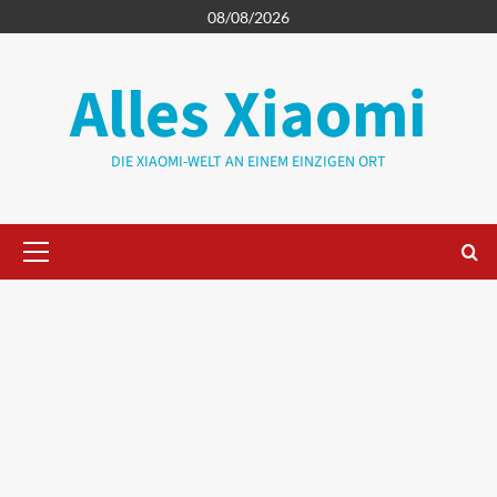
Zum
08/08/2026
Inhalt
springen
Alles Xiaomi
DIE XIAOMI-WELT AN EINEM EINZIGEN ORT
Primäres
Menü