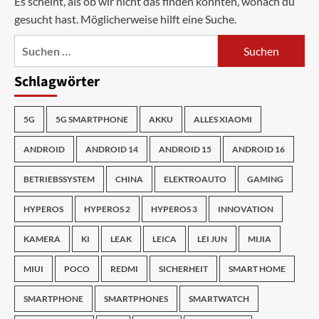
Es scheint, als ob wir nicht das finden konnten, wonach du
gesucht hast. Möglicherweise hilft eine Suche.
Suchen
nach:
Schlagwörter
5G
5G SMARTPHONE
AKKU
ALLES XIAOMI
ANDROID
ANDROID 14
ANDROID 15
ANDROID 16
BETRIEBSSYSTEM
CHINA
ELEKTROAUTO
GAMING
HYPEROS
HYPEROS 2
HYPEROS 3
INNOVATION
KAMERA
KI
LEAK
LEICA
LEI JUN
MIJIA
MIUI
POCO
REDMI
SICHERHEIT
SMART HOME
SMARTPHONE
SMARTPHONES
SMARTWATCH