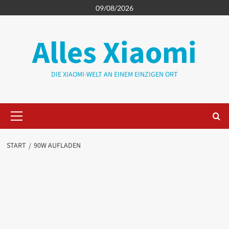
Zum
09/08/2026
Inhalt
springen
Alles Xiaomi
DIE XIAOMI-WELT AN EINEM EINZIGEN ORT
Primäres
Menü
START
90W AUFLADEN