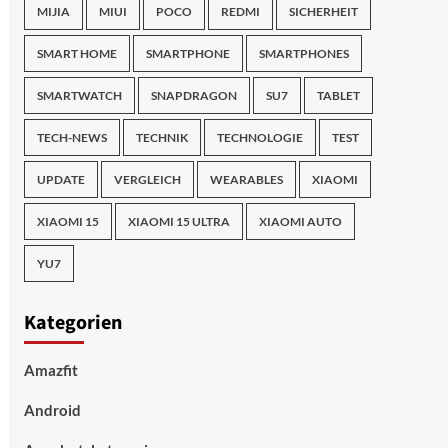
MIJIA
MIUI
POCO
REDMI
SICHERHEIT
SMART HOME
SMARTPHONE
SMARTPHONES
SMARTWATCH
SNAPDRAGON
SU7
TABLET
TECH-NEWS
TECHNIK
TECHNOLOGIE
TEST
UPDATE
VERGLEICH
WEARABLES
XIAOMI
XIAOMI 15
XIAOMI 15 ULTRA
XIAOMI AUTO
YU7
Kategorien
Amazfit
Android