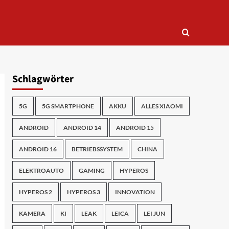
Schlagwörter
5G
5G SMARTPHONE
AKKU
ALLES XIAOMI
ANDROID
ANDROID 14
ANDROID 15
ANDROID 16
BETRIEBSSYSTEM
CHINA
ELEKTROAUTO
GAMING
HYPEROS
HYPEROS 2
HYPEROS 3
INNOVATION
KAMERA
KI
LEAK
LEICA
LEI JUN